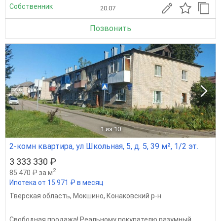
Собственник
20.07
Позвонить
1
из 10
2-комн квартира, ул Школьная, 5, д. 5, 39 м², 1/2 эт.
3 333 330 ₽
2
85 470 ₽ за м
Ипотека от 15 971 ₽ в месяц
Тверская область
,
Мокшино
,
Конаковский р-н
Свободная продажа! Реальному покупателю разумный