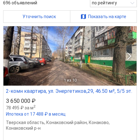
696
объявлений
по рейтингу
Уточнить поиск
Показать на карте
1
из 10
2-комн квартира, ул. Энергетиков,29, 46.50 м², 5/5 эт.
3 650 000 ₽
2
78 495 ₽ за м
Ипотека от 17 488 ₽ в месяц
Тверская область
,
Конаковский район
,
Конаково
,
Конаковский р-н