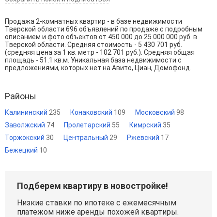
Продажа 2-комнатных квартир - в базе недвижимости
Тверской области 696 объявлений по продаже с подробным
описанием и фото объектов от
450 000
до
25 000 000
руб. в
Тверской области. Средняя стоимость - 5 430 701 руб.
(средняя цена за 1 кв. метр - 102 701 руб.). Средняя общая
площадь - 51.1 кв.м. Уникальная база недвижимости с
предложениями, которых нет на Авито, Циан, Домофонд.
Районы
Калининский
235
Конаковский
109
Московский
98
Заволжский
74
Пролетарский
55
Кимрский
35
Торжокский
30
Центральный
29
Ржевский
17
Бежецкий
10
Подберем квартиру в новостройке!
Низкие ставки по ипотеке с ежемесячным
платежом ниже аренды похожей квартиры.