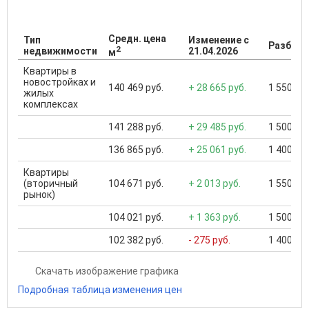
Средн. цена
Тип
Изменение с
Разброс
2
недвижимости
21.04.2026
м
Квартиры в
новостройках и
140 469 руб.
+ 28 665 руб.
1 550 000
жилых
комплексах
141 288 руб.
+ 29 485 руб.
1 500 000
136 865 руб.
+ 25 061 руб.
1 400 000
Квартиры
(вторичный
104 671 руб.
+ 2 013 руб.
1 550 000
рынок)
104 021 руб.
+ 1 363 руб.
1 500 000
102 382 руб.
- 275 руб.
1 400 000
Скачать изображение графика
Подробная таблица изменения цен