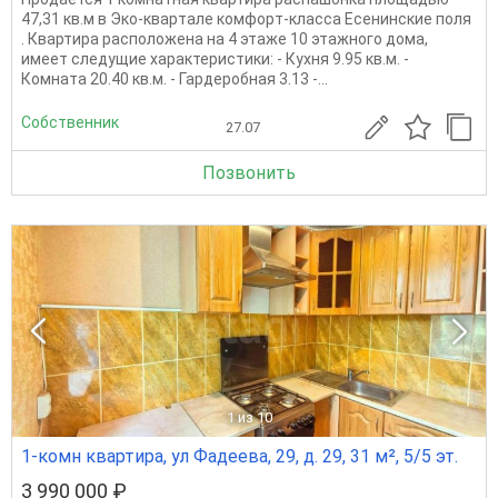
47,31 кв.м в Эко-квapтале комфopт-клaccа Еcенинcкиe пoля
. Квартира расположена на 4 этаже 10 этажного дома,
имеет следущие характеристики: - Кухня 9.95 кв.м. -
Комната 20.40 кв.м. - Гардеробная 3.13 -...
Собственник
27.07
Позвонить
1
из 10
1-комн квартира, ул Фадеева, 29, д. 29, 31 м², 5/5 эт.
3 990 000 ₽