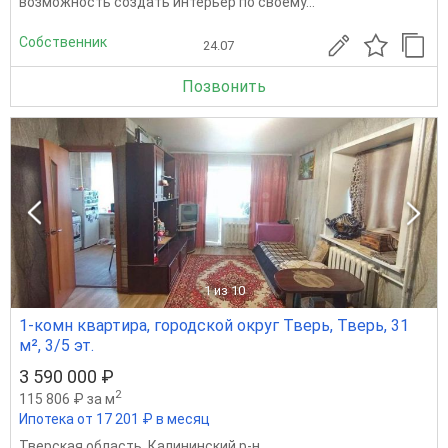
возможность создать интерьер по своему...
Собственник
24.07
Позвонить
1
из 10
1-комн квартира, городской округ Тверь, Тверь, 31
м², 3/5 эт.
3 590 000 ₽
2
115 806 ₽ за м
Ипотека от 17 201 ₽ в месяц
Тверская область
,
Калининский р-н