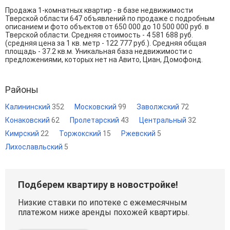
Продажа 1-комнатных квартир - в базе недвижимости
Тверской области 647 объявлений по продаже с подробным
описанием и фото объектов от
650 000
до
10 500 000
руб. в
Тверской области. Средняя стоимость - 4 581 688 руб.
(средняя цена за 1 кв. метр - 122 777 руб.). Средняя общая
площадь - 37.2 кв.м. Уникальная база недвижимости с
предложениями, которых нет на Авито, Циан, Домофонд.
Районы
Калининский
352
Московский
99
Заволжский
72
Конаковский
62
Пролетарский
43
Центральный
32
Кимрский
22
Торжокский
15
Ржевский
5
Лихославльский
5
Подберем квартиру в новостройке!
Низкие ставки по ипотеке с ежемесячным
платежом ниже аренды похожей квартиры.