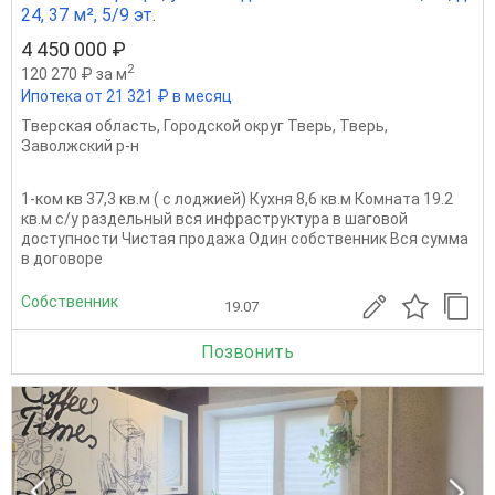
24, 37 м², 5/9 эт.
4 450 000 ₽
2
120 270 ₽ за м
Ипотека от 21 321 ₽ в месяц
Тверская область
,
Городской округ Тверь
,
Тверь
,
Заволжский р-н
1-ком кв 37,3 кв.м ( с лоджией) Кухня 8,6 кв.м Комната 19.2
кв.м с/у раздельный вся инфраструктура в шаговой
доступности Чистая продажа Один собственник Вся сумма
в договоре
Собственник
19.07
Позвонить