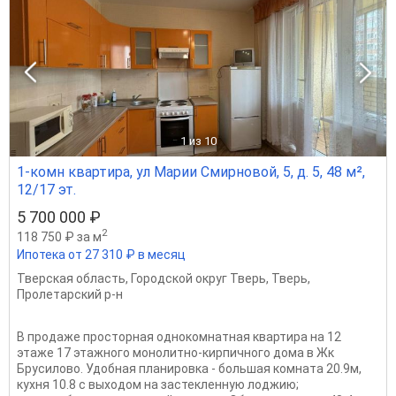
1
из 10
1-комн квартира, ул Марии Смирновой, 5, д. 5, 48 м²,
12/17 эт.
5 700 000 ₽
2
118 750 ₽ за м
Ипотека от 27 310 ₽ в месяц
Тверская область
,
Городской округ Тверь
,
Тверь
,
Пролетарский р-н
В продаже просторная однокомнатная квартира на 12
этаже 17 этажного монолитно-кирпичного дома в Жк
Брусилово. Удобная планировка - большая комната 20.9м,
кухня 10.8 с выходом на застекленную лоджию;