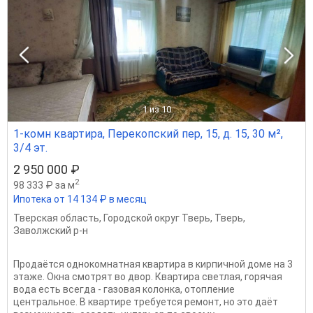
1
из 10
1-комн квартира, Перекопский пер, 15, д. 15, 30 м²,
3/4 эт.
2 950 000 ₽
2
98 333 ₽ за м
Ипотека от 14 134 ₽ в месяц
Тверская область
,
Городской округ Тверь
,
Тверь
,
Заволжский р-н
Продаётся однокомнатная квартира в кирпичной доме на 3
этаже. Окна смотрят во двор. Квартира светлая, горячая
вода есть всегда - газовая колонка, отопление
центральное. В квартире требуется ремонт, но это даёт