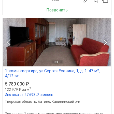
Позвонить
1
из 10
1-комн квартира, ул Сергея Есенина, 1, д. 1, 47 м²,
4/12 эт.
5 780 000 ₽
2
122 979 ₽ за м
Ипотека от 27 693 ₽ в месяц
Тверская область
,
Батино
,
Калининский р-н
Продается 1 комнатная квартира распашонка площадью