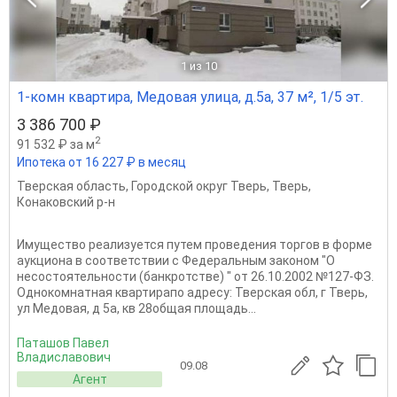
1
из 10
1-комн квартира, Медовая улица, д.5а, 37 м², 1/5 эт.
3 386 700 ₽
2
91 532 ₽ за м
Ипотека от 16 227 ₽ в месяц
Тверская область
,
Городской округ Тверь
,
Тверь
,
Конаковский р-н
Имущество реализуется путем проведения торгов в форме
аукциона в соответствии с Федеральным законом "О
несостоятельности (банкротстве) " от 26.10.2002 №127-ФЗ.
Однокомнатная квартирапо адресу: Тверская обл, г Тверь,
ул Медовая, д 5а, кв 28общая площадь...
Паташов Павел
Владиславович
09.08
Агент