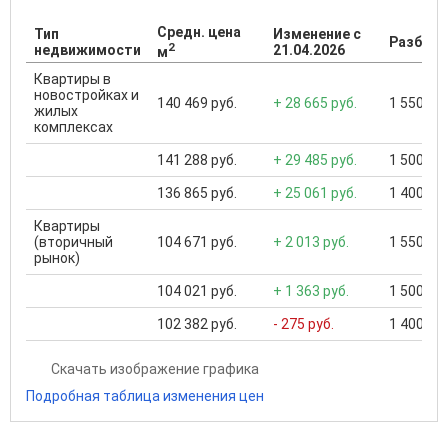
Средн. цена
Тип
Изменение с
Разброс
2
недвижимости
21.04.2026
м
Квартиры в
новостройках и
140 469 руб.
+ 28 665 руб.
1 550 000
жилых
комплексах
141 288 руб.
+ 29 485 руб.
1 500 000
136 865 руб.
+ 25 061 руб.
1 400 000
Квартиры
(вторичный
104 671 руб.
+ 2 013 руб.
1 550 000
рынок)
104 021 руб.
+ 1 363 руб.
1 500 000
102 382 руб.
- 275 руб.
1 400 000
Скачать изображение графика
Подробная таблица изменения цен