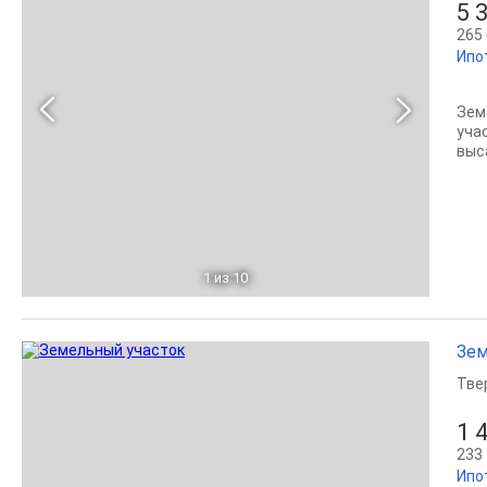
5 
265 
Ипо
Зем
уча
выс
1
из 10
Зем
Тве
1 
233 
Ипо