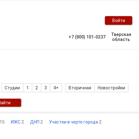
Войти
Тверская
+7 (800) 101-0237
область
Студии
1
2
3
4+
Вторичная
Новостройки
Найти
15
ИЖС
2
ДНП
2
Участки в черте города
2