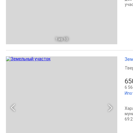
уча
1
из 10
Зем
Тве
65
6 56
Ипо
Хар
мун
69:2