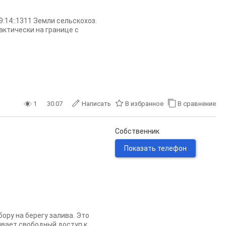
:14::1311 Земли сельскохоз.
актически на границе с
1
30.07
Написать
В избранное
В сравнение
Собственник
Показать телефон
ру на берегу залива. Это
вает свободный доступ к