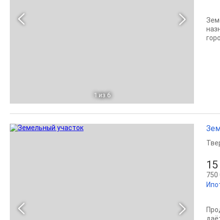
Зем
наз
гор
1
из 6
Зем
Тве
15
750 
Ипо
Про
даё