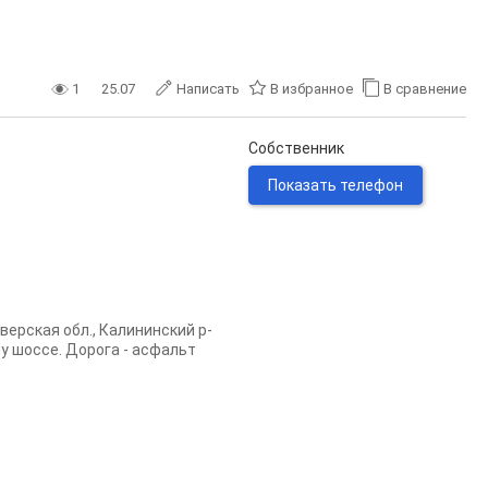
1
25.07
Написать
В избранное
В сравнение
Собственник
Показать телефон
верская обл., Калининский р-
му шоссе. Дорога - асфальт