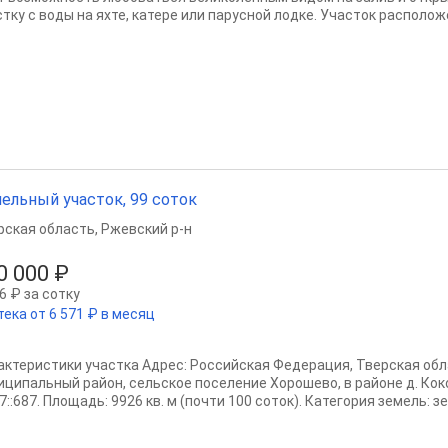
стку с воды на яхте, катере или парусной лодке. Участок располож
ельный участок, 99 соток
рская область
,
Ржевский р-н
0 000 ₽
6 ₽ за сотку
тека от 6 571 ₽ в месяц
актеристики участка Адрес: Российская Федерация, Тверская обл
иципальный район, сельское поселение Хорошево, в районе д. Ко
7::687. Площадь: 9926 кв. м (почти 100 соток). Категория земель: зе