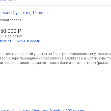
ельный участок, 15 соток
рская область
150 000 ₽
67 ₽ за сотку
тека от 11 626 ₽ в месяц
дается живописный участок на берегу великолепного внутреннего
озеро. Озеро принадлежит бассейну оз. Селигера и р. Волги. Участ
оительства жилого дома, коттеджа, бани и иных построек (разреше
ельный участок, Ржевский район, 103 сотки