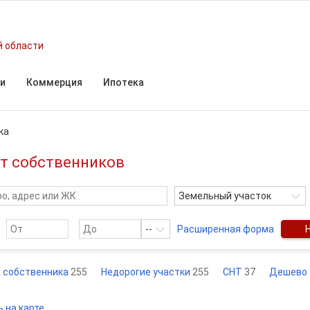
й области
и
Коммерция
Ипотека
ка
от собственников
Земельный участок
--
Расширенная форма
 собственника
255
Недорогие участки
255
СНТ
37
Дешево
 на карте