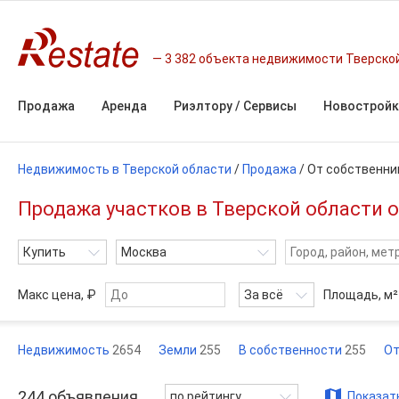
3 382 объекта недвижимости Тверско
Продажа
Аренда
Риэлтору / Сервисы
Новостройк
Недвижимость в Тверской области
/
Продажа
/
От собственни
Продажа участков в Тверской области 
Купить
Москва
Макс цена, ₽
За всё
Площадь,
м²
Недвижимость
2654
Земли
255
В собственности
255
От
244
объявления
по рейтингу
Показать