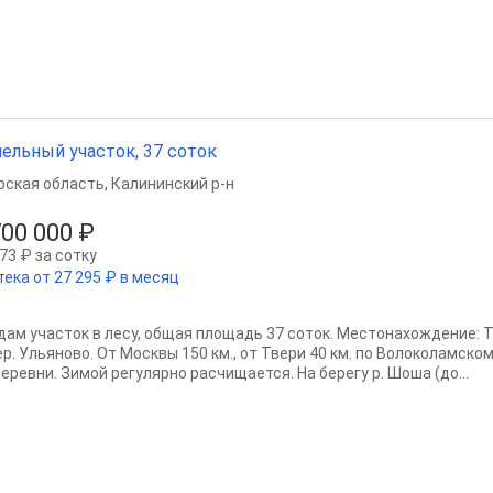
ельный участок, 37 соток
рская область
,
Калининский р-н
700 000 ₽
73 ₽ за сотку
тека от 27 295 ₽ в месяц
дам участок в лесу, общая площадь 37 соток. Местонахождение: Т
ер. Ульяново. От Москвы 150 км., от Твери 40 км. по Волоколамско
еревни. Зимой регулярно расчищается. На берегу р. Шоша (до...