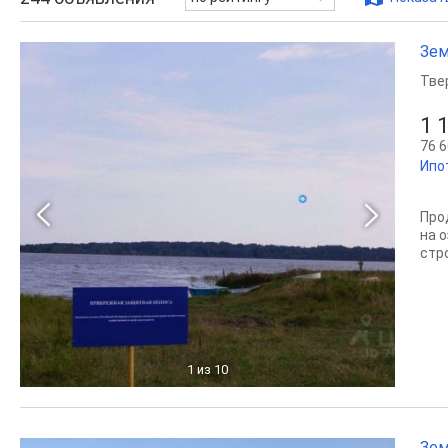
Зем
Тве
1 
76 6
Ипо
Про
на 
стр
1
из 10
Зем