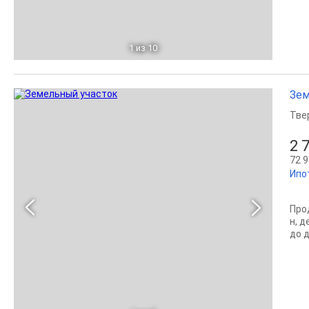
1
из 10
Зем
Тве
2 
72 9
Ипо
Про
н, д
до д