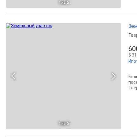
1
из 5
Зем
Тве
60
5 31
Ипо
Бол
пос
Твер
1
из 5