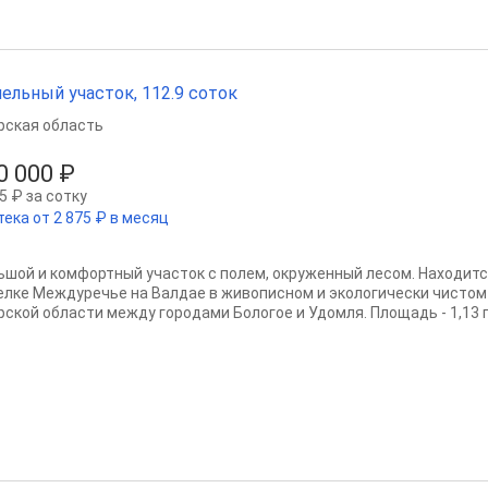
ельный участок, 112.9 соток
рская область
0 000 ₽
5 ₽ за сотку
тека от 2 875 ₽ в месяц
ьшой и комфортный участок с полем, окруженный лесом. Находит
елке Междуречье на Валдае в живописном и экологически чистом
ской области между городами Бологое и Удомля. Площадь - 1,13 га 