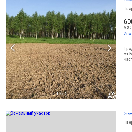
Тве
60
5 82
Ипо
Про
от 
час
1
из 9
Зем
Тве