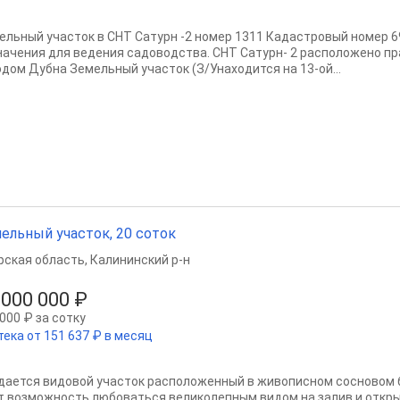
ельный участок в СНТ Сатурн -2 номер 1311 Кадастровый номер 69
начения для ведения садоводства. СНТ Сатурн- 2 расположено пр
одом Дубна Земельный участок (З/Унаходится на 13-ой...
ельный участок, 20 соток
рская область
,
Калининский р-н
 000 000 ₽
000 ₽ за сотку
тека от 151 637 ₽ в месяц
дается видовой участок расположенный в живописном сосновом бо
т возможность любоваться великолепным видом на залив и откры