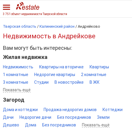
3 751 объект недвижимости Тверской области
Тверская область
/
Калининский район
/
Андрейково
Недвижимость в Андрейкове
Вам могут быть интересны:
Жилая недвижка
Недвижимость
Квартиры на вторичке
Квартиры
1 комнатные
Недорогие квартиры
2 комнатные
3 комнатные
Студии
В новостройке
В ЖК
Показать ещё
Загород
Дома и коттеджи
Продажа недорогих домов
Коттеджи
Дачи
Недорогие дачи
Без посредников
Земли
Дешево
Дома
Без посредников
Показать ещё