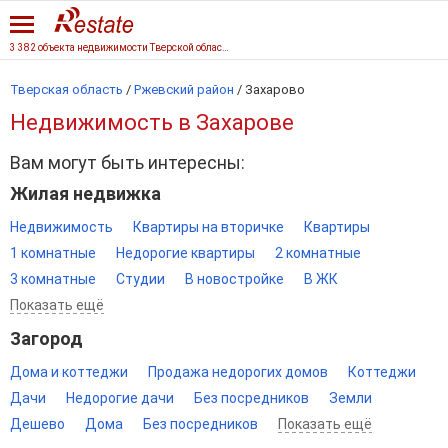
3 382 объекта недвижимости Тверской области
Тверская область
/
Ржевский район
/
Захарово
Недвижимость в Захарове
Вам могут быть интересны:
Жилая недвижка
Недвижимость
Квартиры на вторичке
Квартиры
1 комнатные
Недорогие квартиры
2 комнатные
3 комнатные
Студии
В новостройке
В ЖК
Показать ещё
Загород
Дома и коттеджи
Продажа недорогих домов
Коттеджи
Дачи
Недорогие дачи
Без посредников
Земли
Дешево
Дома
Без посредников
Показать ещё