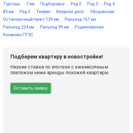
Тургошь
7 км
Подборовье
Рзд.2
Рзд.3
Рзд.4
83 км
Рзд.5
Тихвин
Веерное депо
Ободовская
Остановочный пункт 139 км
Разъезд 161 км
Разъезд 224 км
Разъезд 99 км
Родионовская
Конаково ГРЭС
Подберем квартиру в новостройке!
Низкие ставки по ипотеке с ежемесячным
платежом ниже аренды похожей квартиры.
Оставить заявку