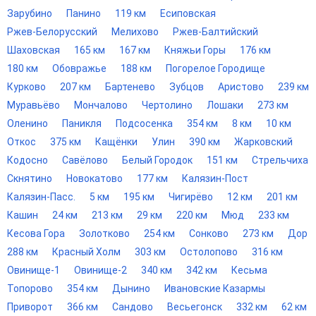
Зарубино
Панино
119 км
Есиповская
Ржев-Белорусский
Мелихово
Ржев-Балтийский
Шаховская
165 км
167 км
Княжьи Горы
176 км
180 км
Обовражье
188 км
Погорелое Городище
Курково
207 км
Бартенево
Зубцов
Аристово
239 км
Муравьёво
Мончалово
Чертолино
Лошаки
273 км
Оленино
Паникля
Подсосенка
354 км
8 км
10 км
Откос
375 км
Кащёнки
Улин
390 км
Жарковский
Кодосно
Савёлово
Белый Городок
151 км
Стрельчиха
Скнятино
Новокатово
177 км
Калязин-Пост
Калязин-Пасс.
5 км
195 км
Чигирёво
12 км
201 км
Кашин
24 км
213 км
29 км
220 км
Мюд
233 км
Кесова Гора
Золотково
254 км
Сонково
273 км
Дор
288 км
Красный Холм
303 км
Остолопово
316 км
Овинище-1
Овинище-2
340 км
342 км
Кесьма
Топорово
354 км
Дынино
Ивановские Казармы
Приворот
366 км
Сандово
Весьегонск
332 км
62 км