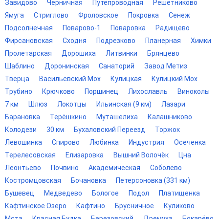
Завидово
Черничная
Путепроводная
Решетниково
Ямуга
Стриглово
Фроловское
Покровка
Сенеж
Подсолнечная
Поварово-1
Поваровка
Радищево
Фирсановская
Сходня
Подрезково
Планерная
Химки
Пролетарская
Дорошиха
Литвинки
Брянцево
Шаблино
Доронинская
Санаторий
Завод Метиз
Тверца
Васильевский Мох
Кулицкая
Кулицкий Мох
Трубино
Крючково
Поршинец
Лихославль
Виноколы
7 км
Шлюз
Локотцы
Ильинская (9 км)
Лазари
Барановка
Терёшкино
Муташелиха
Калашниково
Колодези
30 км
Бухаловский Переезд
Торжок
Левошинка
Спирово
Любинка
Индустрия
Осеченка
Терелесовская
Елизаровка
Вышний Волочёк
Цна
Леонтьево
Почвино
Академическая
Соболево
Костромцовская
Бочановка
Петерсоновка (331 км)
Бушевец
Медведево
Бологое
Подол
Платищенка
Кафтинское Озеро
Кафтино
Брусничное
Куликово
Мста
Красная Будка
Березовский
Дремуха
Бокарёво