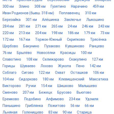
300 км
Злино
308 км
Гузятино
Нарачино
459 км
Иван Родионов (бывш. 318 км)
Поплавенец
310 км
Березайка
301 км
Алёшинка
Заключье
Лыкошино
284 км
281 км
271 км
265 км
24 км
246 км
243 км
220 км
213 км
204 км
198 км
186 км
179 км
73 км
172 км
167 км
Торжок-Южный
Скрипково
Трясёнка
Щербово
Бакунино
Пузаково
Кувшиново
Ранцево
76 км
Брылёво
Новосёлки
Красицы
100 км
Славотино
108 км
Селижарово
Скакулино
127 км
Горицы
Шуваево
Лохово
Жукопа
Пено
142 км
Соблаго
Сигово
122 км
Охват
Осташков
106 км
104 км
Сидорково
180 км
Клевищенский
Максатиха
Викторово
Ручки
154 км
Шишково
Малышево
Сменово
207 км
Бежецк
Брусово
Вьюгово
Еремково
Подобино
Алфимово
234 км
Удомля
Панышино
Гриблянка
Пожитово
56 км
66 км
Льняная
Голенищево
83 км
90 км
Старица