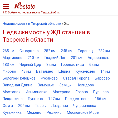
3 430 объектов недвижимости Тверской области
Недвижимость в Тверской области
/
Жд
Недвижимость у ЖД станции в
Тверской области
265 км
Скворцово
252 км
245 км
Торопец
232 км
Мартисово
210 км
Гладкий Лог
201 км
Андреаполь
183 км
Чёрный Дор
82 км
Горовастица
62 км
Фирово
48 км
Баталино
Шлина
Куженкино
14 км
Бологое-Полоцкое
Русаново
Старая Торопа
Барсово
Западная Двина
Замошье
Земцы
Нелидово
Мостовая
Ильмановка
Махерово
Ерзово
Пуршево
Пищалкино
Пунцево
147 км
Рождествено
156 км
Осуга
204 км
Тверь
Лазурная
Чуприяновка
Кузьминка
Межево
Редкино
Московское Море